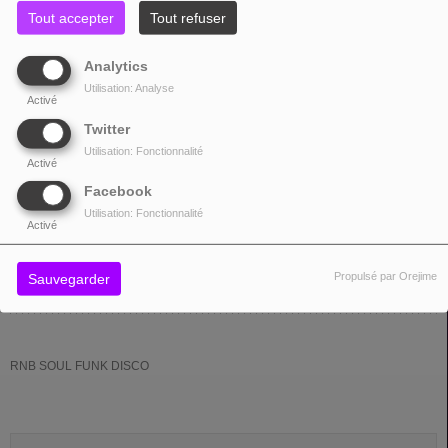
Tout accepter
Tout refuser
Analytics
Utilisation: Analyse
Activé
Twitter
Utilisation: Fonctionnalité
Activé
Facebook
SEPT.
26 septembre 2026
LE PLAN - Grande Salle
Utilisation: Fonctionnalité
26
20:00 - 23:00
Activé
91130, RIS ORANGIS
Propulsé par Orejime
Sauvegarder
24 AVRIL 2025 - 10:41 -
1069VUES
RNB SOUL FUNK DISCO