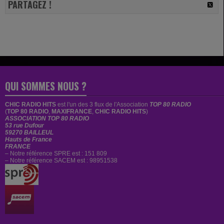
PARTAGEZ !
QUI SOMMES NOUS ?
CHIC RADIO HITS
est
l'un des 3 flux de l'Association
TOP 80 RADIO
(
TOP 80 RADIO
,
MAXIFRANCE
,
CHIC RADIO HITS
)
ASSOCIATION TOP 80 RADIO
53 rue Dufour
59270 BAILLEUL
Hauts de France
FRANCE
– Notre référence SPRE est : 151 809
– Notre référence SACEM est : 98951538