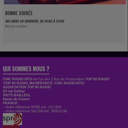
BONNE SOIRÉE
DU LUNDI AU VENDREDI, DE 18:00 À 23:00
Bonne soirée !
QUI SOMMES NOUS ?
CHIC RADIO HITS
est
l'un des 3 flux de l'Association
TOP 80 RADIO
(
TOP 80 RADIO
,
MAXIFRANCE
,
CHIC RADIO HITS
)
ASSOCIATION TOP 80 RADIO
53 rue Dufour
59270 BAILLEUL
Hauts de France
FRANCE
– Notre référence SPRE est : 151 809
– Notre référence SACEM est : 98951538