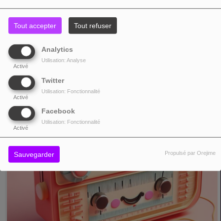
Tout accepter
Tout refuser
BON RÉVEIL !
Analytics
DU LUNDI AU VENDREDI, DE 06:00 À 09:00
LBon réveil !
Utilisation: Analyse
Activé
Twitter
Utilisation: Fonctionnalité
Activé
Facebook
Utilisation: Fonctionnalité
Activé
Propulsé par Orejime
Sauvegarder