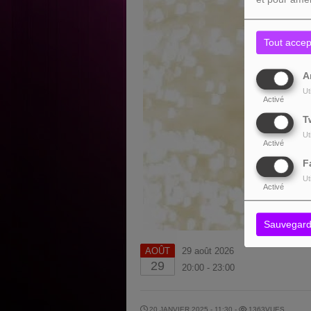
Tout accep
A
Ut
Activé
T
Ut
Activé
F
Ut
Activé
Sauvegard
AOÛT
29 août 2026
29
20:00 - 23:00
20 JANVIER 2025 - 11:30 -
1363VUES