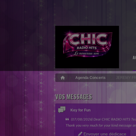
A
Agenda Concerts
JEREMY F
VOS MESSAGES
Key for Fun
(07/08/2026) Dear CHIC RADIO HITS Te
Thank you very much for your kind message an
giving my song the opportunity to be featured 
Envoyer une dédicace