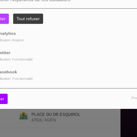
ter
Tout refuser
nalytics
ilisation: Analyse
witter
ilisation: Fonctionnalité
acebook
ilisation: Fonctionnalité
Pro
er
PLACE DU DR ESQUIROL
47916, AGEN