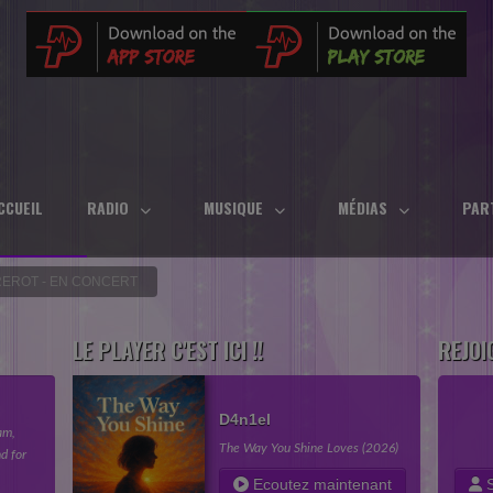
CCUEIL
RADIO
MUSIQUE
MÉDIAS
PAR
REROT - EN CONCERT
LE PLAYER C'EST ICI !!
REJOI
D4n1el
am,
The Way You Shine Loves (2026)
d for
in your
Ecoutez maintenant
S