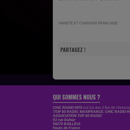
VARIETE ET CHANSON FRANCAISE
PARTAGEZ !
QUI SOMMES NOUS ?
CHIC RADIO HITS
est
l'un des 3 flux de l'Associ
(
TOP 80 RADIO
,
MAXIFRANCE
,
CHIC RADIO H
ASSOCIATION TOP 80 RADIO
53 rue Dufour
59270 BAILLEUL
Hauts de France