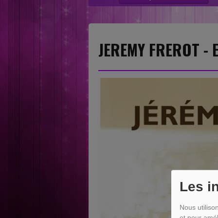
“Nouvelles sensations” category....
JEREMY FREROT - 
Les i
Nous utiliso
et pour amél