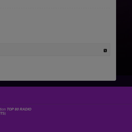
ation
TOP 80 RADIO
ITS
)