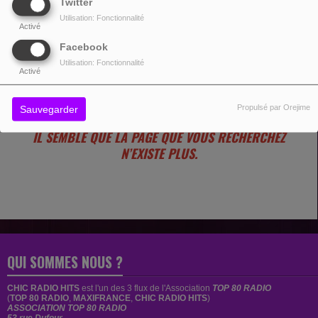
Twitter
Utilisation: Fonctionnalité
Activé
Facebook
Utilisation: Fonctionnalité
OUPS, VOUS AVEZ
Activé
RENCONTRÉ UNE ERREUR.
Propulsé par Orejime
Sauvegarder
IL SEMBLE QUE LA PAGE QUE VOUS RECHERCHEZ
N’EXISTE PLUS.
QUI SOMMES NOUS ?
CHIC RADIO HITS
est
l'un des 3 flux de l'Association
TOP 80 RADIO
(
TOP 80 RADIO
,
MAXIFRANCE
,
CHIC RADIO HITS
)
ASSOCIATION TOP 80 RADIO