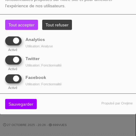
l'expérience de nos utilisateurs.
Tout accepter
Tout refuser
Analytics
Utilisation: Analyse
Activé
Twitter
Utilisation: Fonctionnalité
Activé
Facebook
Utilisation: Fonctionnalité
Activé
OCT.
06 octobre 2026
THEATRE CHANZY
Propulsé par Orejime
Sauvegarder
06
20:00 - 23:00
49000, ANGERS
27 OCTOBRE 2025 - 20:26 -
699VUES