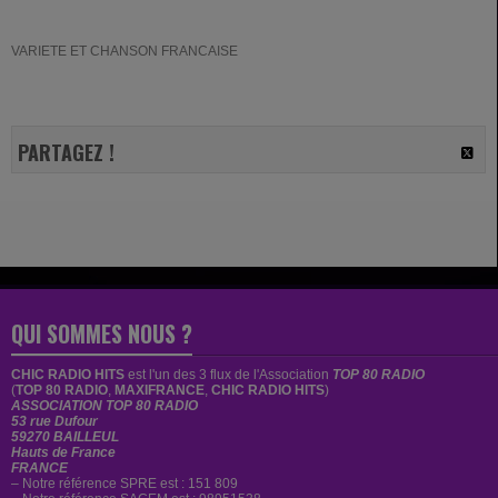
VARIETE ET CHANSON FRANCAISE
PARTAGEZ !
QUI SOMMES NOUS ?
CHIC RADIO HITS
est
l'un des 3 flux de l'Association
TOP 80 RADIO
(
TOP 80 RADIO
,
MAXIFRANCE
,
CHIC RADIO HITS
)
ASSOCIATION TOP 80 RADIO
53 rue Dufour
59270 BAILLEUL
Hauts de France
FRANCE
– Notre référence SPRE est : 151 809