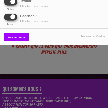
Twitter
Utilisation: Fonctionnalité
Activé
Facebook
Utilisation: Fonctionnalité
OUPS, VOUS AVEZ
Activé
RENCONTRÉ UNE ERREUR.
Propulsé par Orejime
Sauvegarder
IL SEMBLE QUE LA PAGE QUE VOUS RECHERCHEZ
N’EXISTE PLUS.
QUI SOMMES NOUS ?
CHIC RADIO HITS
est
l'un des 3 flux de l'Association
TOP 80 RADIO
(
TOP 80 RADIO
,
MAXIFRANCE
,
CHIC RADIO HITS
)
ASSOCIATION TOP 80 RADIO