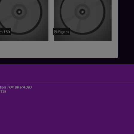
to 159
Bi Sigara
ation
TOP 80 RADIO
ITS
)