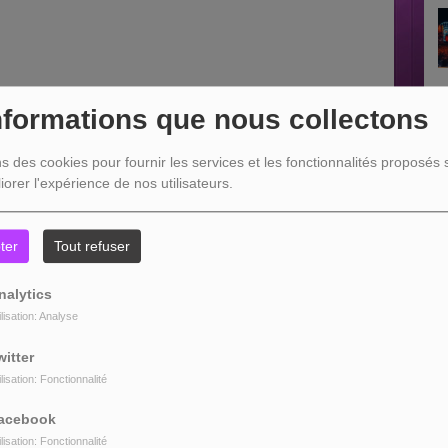
nformations que nous collectons
ns des cookies pour fournir les services et les fonctionnalités proposés s
iorer l'expérience de nos utilisateurs.
ter
Tout refuser
nalytics
ilisation: Analyse
witter
6
Anlamalısın - Freestyle
ilisation: Fonctionnalité
acebook
ilisation: Fonctionnalité