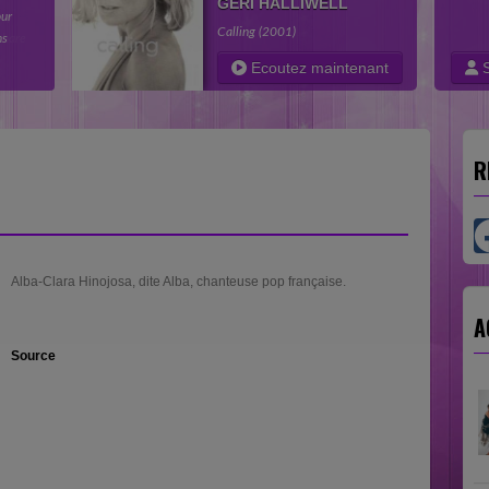
GERI HALLIWELL
ery
Calling (2001)
share
 the
Ecoutez maintenant
S
R
Alba-Clara Hinojosa, dite Alba, chanteuse pop française.
A
Source