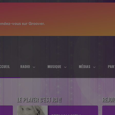
CCUEIL
RADIO
MUSIQUE
MÉDIAS
PAR
LE PLAYER C'EST ICI !!
REJOI