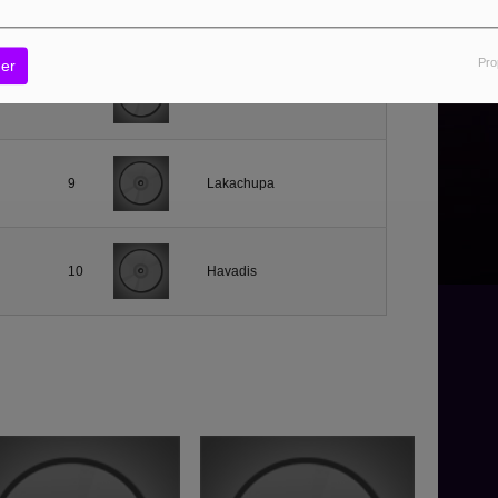
7
Only Music Survives
Pro
er
8
Criminal
9
Lakachupa
10
Havadis