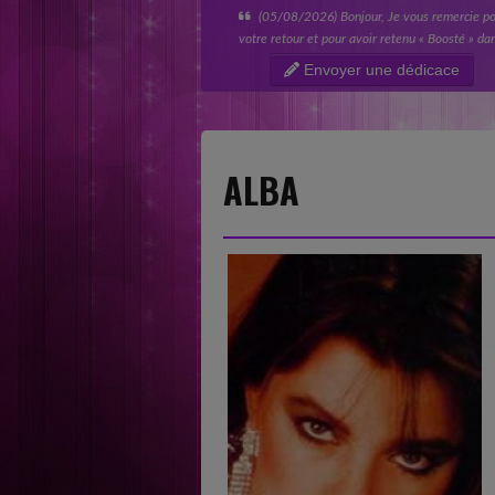
(05/08/2026) Bonjour Jacky, Thank you v
much for your support and for your promise to 
“A Better Place.” I really appreciate you taking
Envoyer une dédicace
time to listen to my music...
ALBA