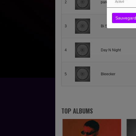
2
parçalar
Activé
Sauvegard
3
Bi Sigara
4
Day N Night
5
Bleecker
TOP ALBUMS