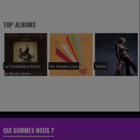
TOP ALBUMS
Le Fantastique Envol
No Greater Love
Toketa
de Dieter Böhm
QUI SOMMES NOUS ?