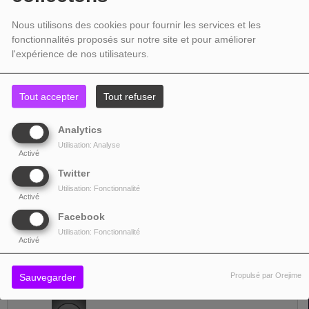
Source :
Wikipedia
Nous utilisons des cookies pour fournir les services et les
fonctionnalités proposés sur notre site et pour améliorer
TOP TITRES
l'expérience de nos utilisateurs.
Tout accepter
Tout refuser
1
L'envol
Analytics
Utilisation: Analyse
2
Sol
Activé
Twitter
Utilisation: Fonctionnalité
Activé
3
No Greater Love
Facebook
Utilisation: Fonctionnalité
Activé
4
En avant doute
Propulsé par Orejime
Sauvegarder