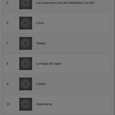
5
Les chansons sont des bouteilles à la mer
6
Chou
7
Toketa
8
Le repas de l'ogre
9
L'arbre
10
Ouest terne