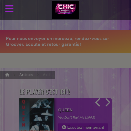
Artistes
Vald
LE PLAYER C'EST ICI !!
QUEEN
You Don't Fool Me (1995)
Ecoutez maintenant