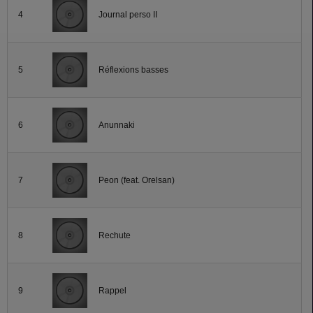
4
Journal perso II
5
Réflexions basses
6
Anunnaki
7
Peon (feat. Orelsan)
8
Rechute
9
Rappel