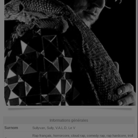
Informations générales
Surnom
Sullyvan, Sully, V.A.L.D, Le V
Rap français, horrorcore, cloud rap, comedy rap, rap hardcore, troll