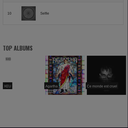
10
Selfie
TOP ALBUMS
XEU
Agartha
Ce monde est cruel