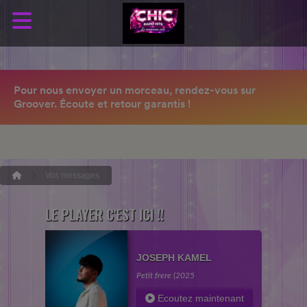
Vos messages
LE PLAYER C'EST ICI !!
JOSEPH KAMEL
Petit frere (2025
Ecoutez maintenant