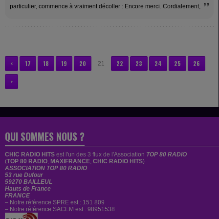
particulier, commence à vraiment décoller : Encore merci. Cordialement,
<
17
18
19
20
22
23
24
25
26
21
>
QUI SOMMES NOUS ?
CHIC RADIO HITS
est
l'un des 3 flux de l'Association
TOP 80 RADIO
(
TOP 80 RADIO
,
MAXIFRANCE
,
CHIC RADIO HITS
)
ASSOCIATION TOP 80 RADIO
53 rue Dufour
59270 BAILLEUL
Hauts de France
FRANCE
– Notre référence SPRE est : 151 809
– Notre référence SACEM est : 98951538