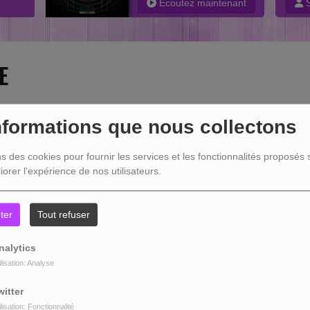
Ecoutez maintenant
S
E
nformations que nous collectons
ns des cookies pour fournir les services et les fonctionnalités proposés s
iorer l'expérience de nos utilisateurs.
404
ter
Tout refuser
nalytics
ilisation: Analyse
witter
ilisation: Fonctionnalité