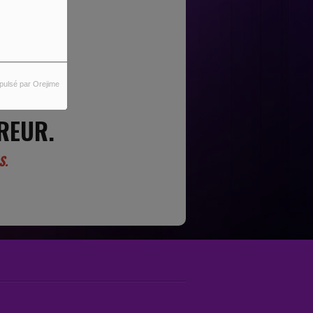
pulsé par Orejime
REUR.
S.