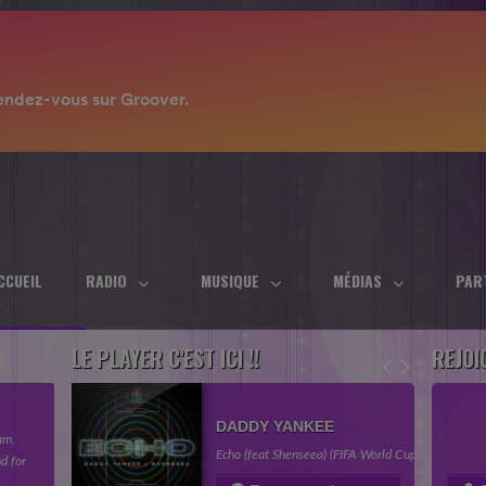
CCUEIL
RADIO
MUSIQUE
MÉDIAS
PAR
LE PLAYER C'EST ICI !!
REJOI
DADDY YANKEE
am,
Echo (feat Shenseea) (FIFA World Cup 2026)
d for
(2026)
in your