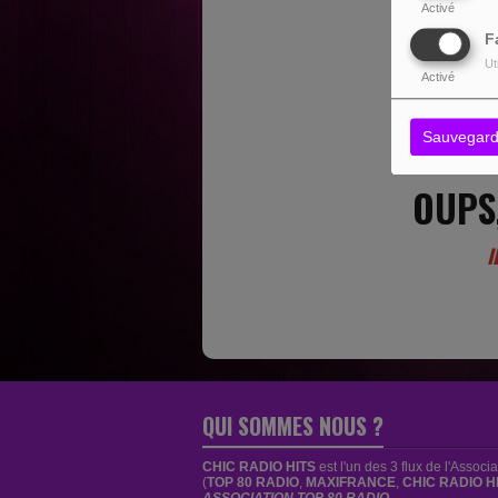
Activé
F
Ut
Activé
Sauvegard
OUPS
I
QUI SOMMES NOUS ?
CHIC RADIO HITS
est
l'un des 3 flux de l'Associ
(
TOP 80 RADIO
,
MAXIFRANCE
,
CHIC RADIO H