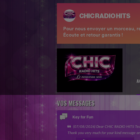
A
VOS MESSAGES
Key for Fun
(07/08/2026) Dear CHIC RADIO HITS Te
Thank you very much for your kind message an
giving my song the opportunity to be featured 