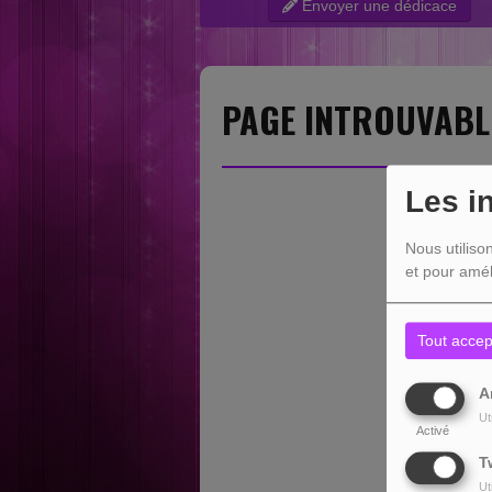
Envoyer une dédicace
“Nouvelles sensations” category....
PAGE INTROUVABL
Les i
Nous utiliso
et pour amél
Tout accep
A
Ut
Activé
T
Ut