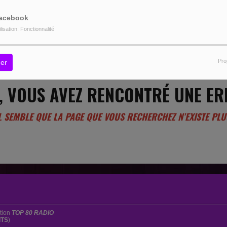
acebook
ilisation: Fonctionnalité
Pro
er
, VOUS AVEZ RENCONTRÉ UNE ER
L SEMBLE QUE LA PAGE QUE VOUS RECHERCHEZ N’EXISTE PLU
ation
TOP 80 RADIO
ITS
)