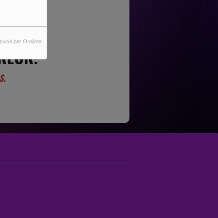
pulsé par Orejime
REUR.
S.