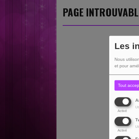
PAGE INTROUVABL
Les i
Nous utiliso
et pour amél
Tout accep
A
Ut
Activé
T
Ut
Activé