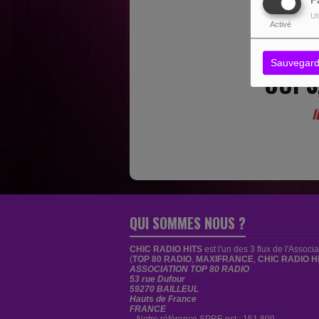
F
Ut
Activé
Sauvegard
OUPS
I
QUI SOMMES NOUS ?
CHIC RADIO HITS
est
l'un des 3 flux de l'Associ
(
TOP 80 RADIO
,
MAXIFRANCE
,
CHIC RADIO H
ASSOCIATION TOP 80 RADIO
53 rue Dufour
59270 BAILLEUL
Hauts de France
FRANCE