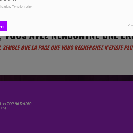
acebook
ilisation: Fonctionnalité
Pro
er
, VOUS AVEZ RENCONTRÉ UNE ER
L SEMBLE QUE LA PAGE QUE VOUS RECHERCHEZ N’EXISTE PLU
ation
TOP 80 RADIO
ITS
)