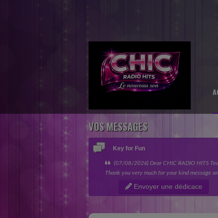
A
VOS MESSAGES
Key for Fun
(07/08/2026) Dear CHIC RADIO HITS Te
Thank you very much for your kind message an
giving my song the opportunity to be featured 
Envoyer une dédicace
“Nouvelles sensations” category....