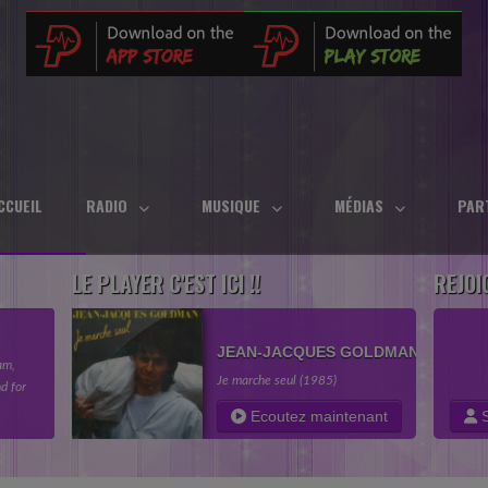
CCUEIL
RADIO
MUSIQUE
MÉDIAS
PAR
LE PLAYER C'EST ICI !!
REJOI
JEAN-JACQUES GOLDMAN
am,
Je marche seul (1985)
d for
in your
Ecoutez maintenant
S