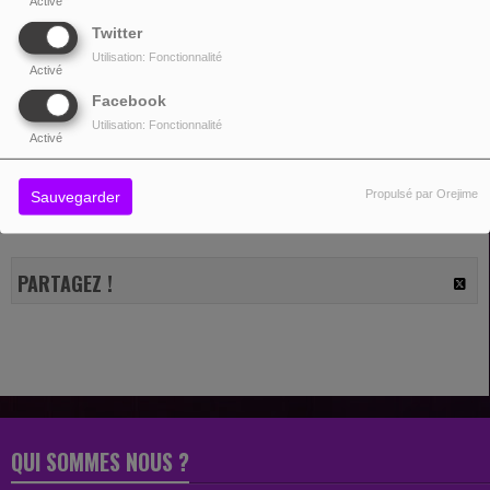
Activé
Twitter
Utilisation: Fonctionnalité
Activé
20 SEPTEMBRE 2025 - 13:09
Facebook
Utilisation: Fonctionnalité
Activé
Video produced and directed by Sitcom Soldiers
Propulsé par Orejime
Sauvegarder
PARTAGEZ !
QUI SOMMES NOUS ?