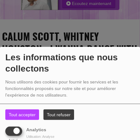
Ecoutez maintenant
CALUM SCOTT, WHITNEY
HOUSTON - I WANNA DANCE WITH
Les informations que nous
SOMEBODY (WHO LOVES ME)
collectons
Nous utilisons des cookies pour fournir les services et les
fonctionnalités proposés sur notre site et pour améliorer
l'expérience de nos utilisateurs.
Tout accepter
Tout refuser
Analytics
Utilisation: Analyse