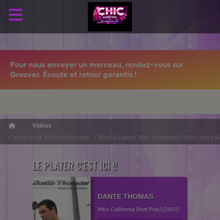
Vidéos
Calum Scott, Whitney Houston - I Wanna Dance With Somebody (Who Loves M
LE PLAYER C'EST ICI !!
DANTE THOMAS
Miss California (feat Pras) (2001)