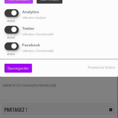
Analytics
Utilisation: Analyse
Activé
Twitter
Utilisation: Fonctionnalité
Activé
AOÛT
08 août 2026
Facebook
LES JARDINS DE LA PALUD
08
20:00 - 23:00
29800, LANDERNEAU
Utilisation: Fonctionnalité
Activé
13 NOVEMBRE 2023 - 20:09 -
1827VUES
Propulsé par Orejime
Sauvegarder
VARIETE ET CHANSON FRANCAISE
PARTAGEZ !