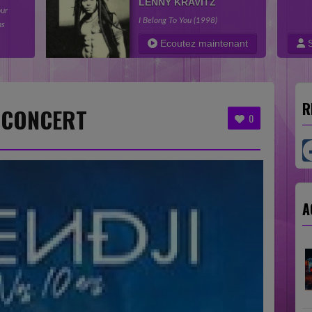
LENNY KRAVITZ
our
I Belong To You (1998)
ns
e
Ecoutez maintenant
S
R
N CONCERT
0
A