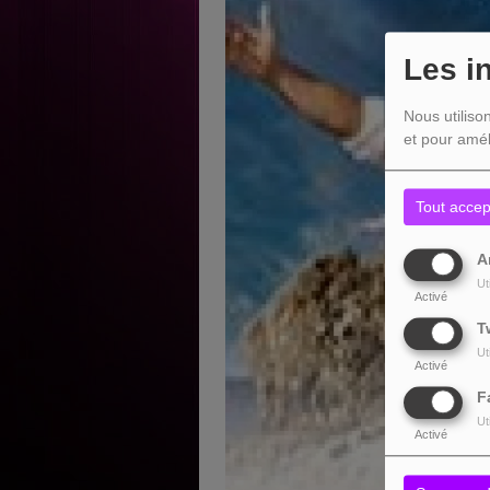
Les i
Nous utiliso
et pour amél
Tout accep
A
Ut
Activé
T
Ut
Activé
F
Ut
Activé