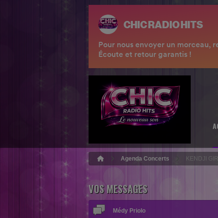
A
Agenda Concerts
KENDJI GI
VOS MESSAGES
Médy Priolo