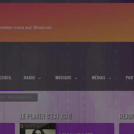
CCUEIL
RADIO
MUSIQUE
MÉDIAS
PAR
RAC - EN CONCERT
LE PLAYER C'EST ICI !!
REJOI