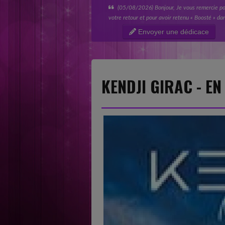
(05/08/2026) Bonjour, Je vous remercie p
votre retour et pour avoir retenu « Boosté » da
votre catégorie « Nouvelles sensations ». Tout
Envoyer une dédicace
l’équipe de SINGL Records est ravie...
KENDJI GIRAC - E