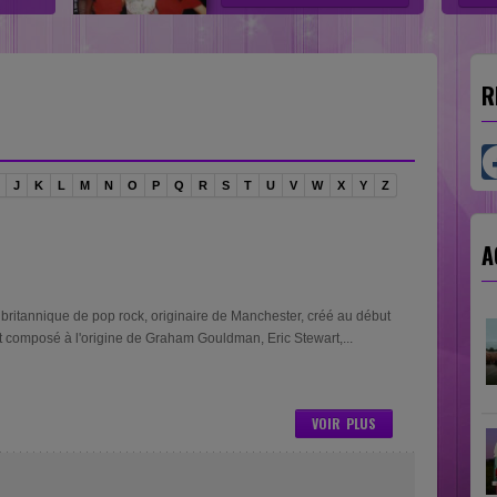
R
J
K
L
M
N
O
P
Q
R
S
T
U
V
W
X
Y
Z
A
britannique de pop rock, originaire de Manchester, créé au début
 composé à l'origine de Graham Gouldman, Eric Stewart,...
VOIR PLUS