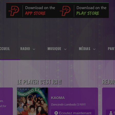
CCUEIL
RADIO
MUSIQUE
MÉDIAS
PAR
LE PLAYER C'EST ICI !!
REJOI
KAOMA
am,
Dancando Lambada (1989)
d for
in your
Ecoutez maintenant
S