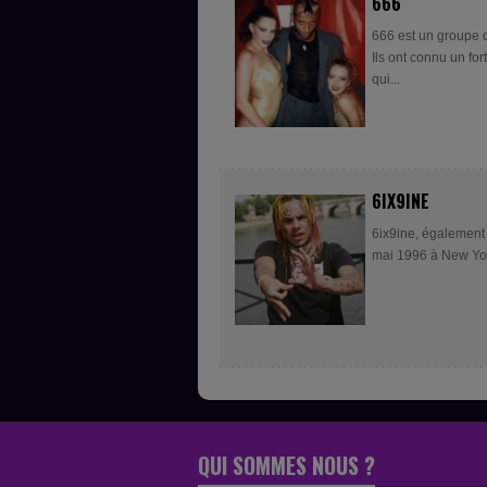
666
666 est un groupe 
Ils ont connu un fo
qui...
6IX9INE
6ix9ine, également
mai 1996 à New York
QUI SOMMES NOUS ?