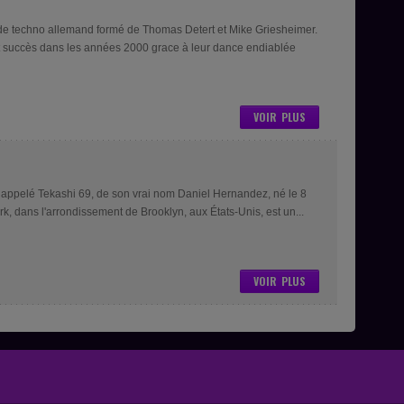
de techno allemand formé de Thomas Detert et Mike Griesheimer.
rt succès dans les années 2000 grace à leur dance endiablée
VOIR PLUS
 appelé Tekashi 69, de son vrai nom Daniel Hernandez, né le 8
, dans l'arrondissement de Brooklyn, aux États-Unis, est un...
VOIR PLUS