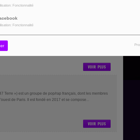
ilisation: Fonctionnalité
VOIR PLUS
acebook
ilisation: Fonctionnalité
upe de musique américain, composé de trois frères. Leur musique
, rock et soul. Ils ont sorti leur premier album, Brotherhood, en
Pro
er
VOIR PLUS
7 Terre ») est un groupe de pop/rap français, dont les membres
l'ouest de Paris. Il est fondé en 2017 et se compose...
VOIR PLUS