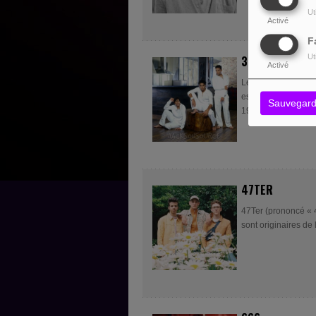
Ut
Activé
F
Ut
3T
Activé
Les 3T sont un gro
est de type pop, RnB
Sauvegard
1995. Le...
47TER
47Ter (prononcé « 4
sont originaires de 