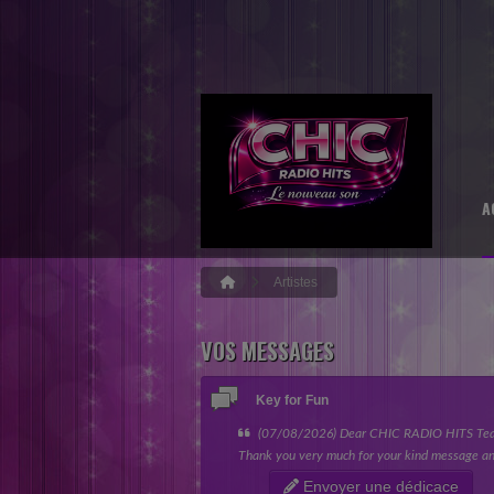
A
Artistes
VOS MESSAGES
Key for Fun
(07/08/2026) Dear CHIC RADIO HITS Te
Thank you very much for your kind message an
giving my song the opportunity to be featured 
Envoyer une dédicace