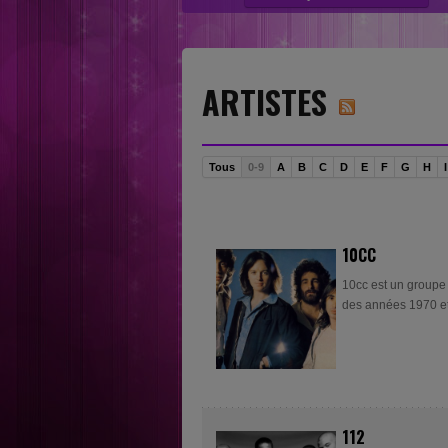
“Nouvelles sensations” category....
ARTISTES
Tous
0-9
A
B
C
D
E
F
G
H
I
10CC
10cc est un groupe 
des années 1970 et
112