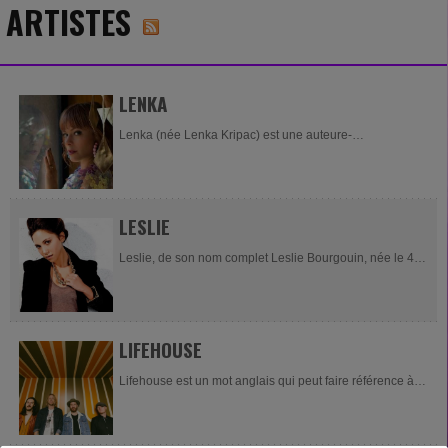
ARTISTES
LENKA
Lenka (née Lenka Kripac) est une auteure-
compositeure-interprète de musique pop/electro
australienne.Son premier album éponyme est sorti le 23
septembre...
LESLIE
Leslie, de son nom complet Leslie Bourgouin, née le 4
février 1985 au Mans, est une chanteuse de RnB
française. Biographie Enfance Leslie Bourgouin...
LIFEHOUSE
Lifehouse est un mot anglais qui peut faire référence à :
Musique Groupe Lifehouse, groupe de rock...