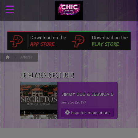
Artistes
LE PLAYER C'EST ICI !!
JIMMY DUB & JESSICA D
Secretos (2019)
Ecoutez maintenant