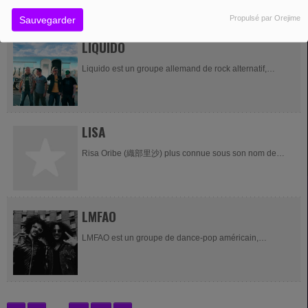
Mangualde au Portugal, est une chanteuse et actrice
Propulsé par Orejime
Sauvegarder
luso-belge...
LIQUIDO
Liquido est un groupe allemand de rock alternatif,
originaire de Sinsheim et de ses environs. Formé en
1996, le groupe se sépare, après cinq albums studio,
en...
LISA
Risa Oribe (織部里沙) plus connue sous son nom de
scène LiSA est une chanteuse japonaise née à Seki le
25 juin 1987. Elle est aussi compositrice et auteure.
Elle...
LMFAO
LMFAO est un groupe de dance-pop américain,
originaire de Pacific Palisades, en Californie. Il est
composé de Redfoo, fils de Berry Gordy, fondateur de la
maison de...