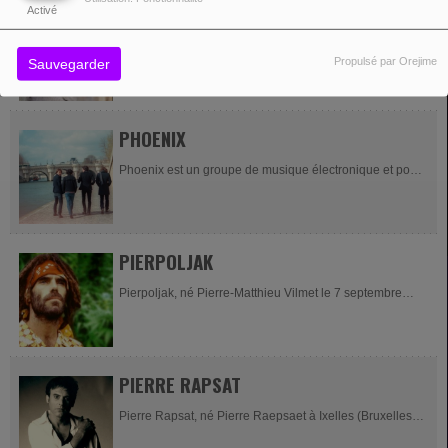
PHILIPPE SWAN
Activé
Philippe Swan, né le 18 mars 1961 sous le nom de
Propulsé par Orejime
Sauvegarder
Philippe Colpaert, est un auteur-compositeur-interprète
et producteur belge. Il a poursuivi sa carrière...
PHOENIX
Phoenix est un groupe de musique électronique et pop
rock français, originaire de Versailles, dans les Yvelines.
Il est composé de Thomas Mars, Deck d'Arcy,...
PIERPOLJAK
Pierpoljak, né Pierre-Matthieu Vilmet le 7 septembre
1964 à Paris, est un chanteur français de reggae.
Biographie Les débuts Pierre-Mathieu Vilmet...
PIERRE RAPSAT
Pierre Rapsat, né Pierre Raepsaet à Ixelles (Bruxelles)
le 28 mai 1948 et mort à Verviers (Belgique) le 20 avril