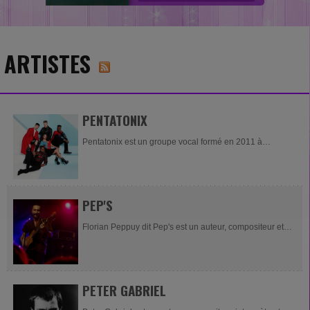
ARTISTES
PENTATONIX
Pentatonix est un groupe vocal formé en 2011 à
Arlington (Texas). Il est composé de cinq chanteurs :
Kevin Olusola, Kirstin Maldonado, Mitch Grassi,...
PEP'S
Florian Peppuy dit Pep's est un auteur, compositeur et
interprète français, né le 15 mai 1980 à Saint-Lattier
(Isère) , qui a formé en...
PETER GABRIEL