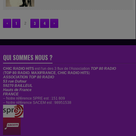
2002, est un...
<
1
3
4
>
2
QUI SOMMES NOUS ?
CHIC RADIO HITS
est
l'un des 3 flux de l'Association
TOP 80 RADIO
(
TOP 80 RADIO
,
MAXIFRANCE
,
CHIC RADIO HITS
)
ASSOCIATION TOP 80 RADIO
53 rue Dufour
59270 BAILLEUL
Hauts de France
FRANCE
– Notre référence SPRE est : 151 809
– Notre référence SACEM est : 98951538