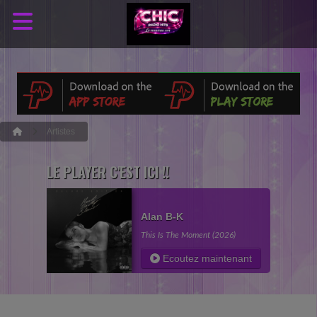
Artistes
LE PLAYER C'EST ICI !!
Alan B-K
This Is The Moment (2026)
Ecoutez maintenant