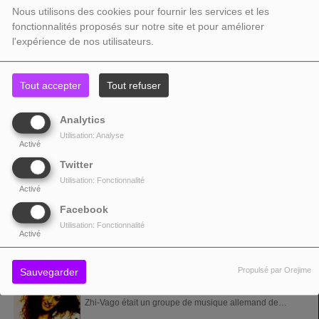
Nous utilisons des cookies pour fournir les services et les
ZAZIE
fonctionnalités proposés sur notre site et pour améliorer
Isabelle de Truchis de Varennes, dite Zazie, est une
l'expérience de nos utilisateurs.
auteure-compositrice-interprète et mannequin française,
née le 18 avril 1964 à...
Tout accepter
Tout refuser
ZEBDA
Analytics
Zebda est un groupe français de musique d’influences
Utilisation: Analyse
diverses, originaire de Toulouse et actif principalement
Activé
du début des années 1990 à 2003....
Twitter
Utilisation: Fonctionnalité
ZEDD
Activé
Facebook
Zedd est un nom pouvant faire référence à :
Utilisation: Fonctionnalité
Personnalités Zedd (1989-), disc jockey allemand
Activé
d'origine russe. Nick Zedd (1958-2022), nom de...
Propulsé par Orejime
Sauvegarder
ZHI-VAGO
Zhi-Vago était un groupe de musique allemand de
dream trance ayant existé de 1996 à 2002. Biographie