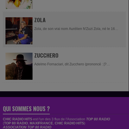
Les producteurs de Zhi-Vago sont Claudio Mangione
et...
ZOLA
Zola, de son vrai nom Aurélien N'Zuzi Zola, né le 16
novembre 1999 à Évry, est un rappeur français,.
Biographie D'ascendance congolaise, Zola...
ZUCCHERO
Adelmo Fornaciari, dit Zucchero (prononcé : [?
dzukkero]), né le 25 septembre 1955 à Roncocesi,
frazione (hameau rattaché) de Reggio...
QUI SOMMES NOUS ?
CHIC RADIO HITS
est
l'un des 3 flux de l'Association
TOP 80 RADIO
(
TOP 80 RADIO
,
MAXIFRANCE
,
CHIC RADIO HITS
)
ASSOCIATION TOP 80 RADIO