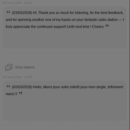
03 mars 2026 - 12:24
(03/03/2026) Hi, Thank you so much for listening, for the kind feedback,
and for spinning another one of my tracks on your fantastic radio station — I
truly appreciate the continued support! Until next time ! Cheers
Emy Sakura
02 mars 2026 - 15:55
(02/03/2026) Hello, Merci pour votre intérêt pour mon single, Infiniment
merci !!