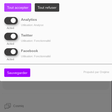
my track for your radio program. I really appreciate the opportunity to have
Tout accepter
Tout refuser
the song featured in the “Nouvelles sensations” category, even for a few
days. It means a lot to me to have the support of your platform and to reach
Analytics
new listeners through your station. Musical regards
Utilisation: Analyse
Activé
Twitter
Utilisation: Fonctionnalité
Sami Ilmola
Activé
Facebook
03 mars 2026 - 14:16
Utilisation: Fonctionnalité
Activé
(03/03/2026) Hello ! Thank You for liking my song and for the promise to
play it on the radio !
Propulsé par Orejime
Sauvegarder
Cosmiq