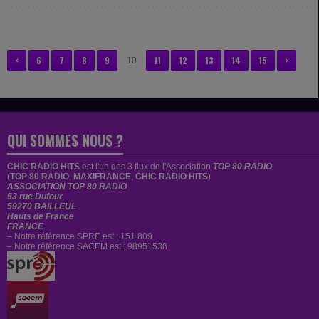
<
6
7
8
9
11
12
13
14
15
>
10
QUI SOMMES NOUS ?
CHIC RADIO HITS
est
l'un des 3 flux de l'Association
TOP 80 RADIO
(
TOP 80 RADIO
,
MAXIFRANCE
,
CHIC RADIO HITS
)
ASSOCIATION TOP 80 RADIO
53 rue Dufour
59270 BAILLEUL
Hauts de France
FRANCE
– Notre référence SPRE est : 151 809
– Notre référence SACEM est : 98951538