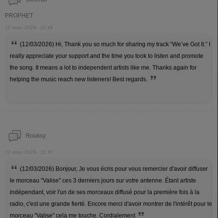
PROPHET
12 mars 2026 - 11:49
(12/03/2026) Hi, Thank you so much for sharing my track “We’ve Got It.” I
really appreciate your support and the time you took to listen and promote
the song. It means a lot to independent artists like me. Thanks again for
helping the music reach new listeners! Best regards.
Rouksy
12 mars 2026 - 11:47
(12/03/2026) Bonjour, Je vous écris pour vous remercier d'avoir diffuser
le morceau "Valise" ces 3 derniers jours sur votre antenne. Étant artiste
indépendant, voir l'un de ses morceaux diffusé pour la première fois à la
radio, c'est une grande fierté. Encore merci d'avoir montrer de l'intérêt pour le
morceau "Valise" cela me touche. Cordialement