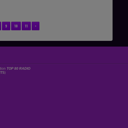
9
10
11
>
ation
TOP 80 RADIO
ITS
)