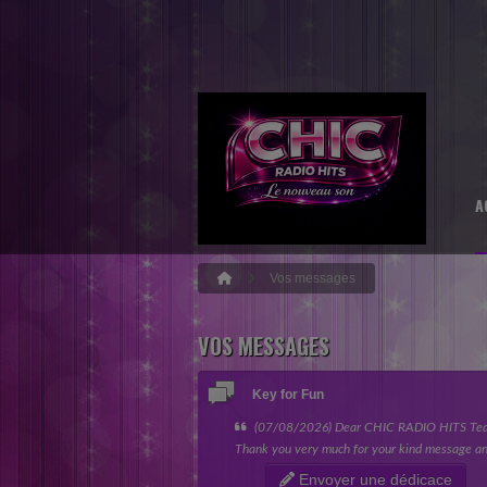
A
Vos messages
VOS MESSAGES
Key for Fun
(07/08/2026) Dear CHIC RADIO HITS Te
Thank you very much for your kind message an
giving my song the opportunity to be featured 
Envoyer une dédicace