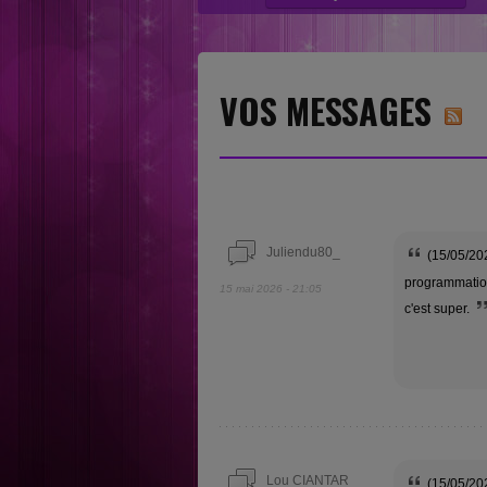
“Nouvelles sensations” category....
VOS MESSAGES
Juliendu80_
(15/05/202
programmation
15 mai 2026 - 21:05
c'est super.
Lou CIANTAR
(15/05/202