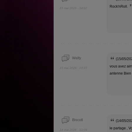
Rock'nRoll.
15 mai 2026 - 14:02
Walty
(15/05/202
vous avez aime
15 mai 2026 - 13:27
antenne Bien
Biscott
(14/05/20
le partage , V
14 mai 2026 - 13:08