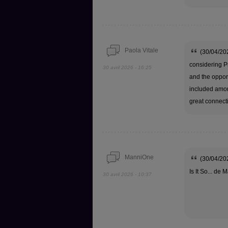
Paola Vitale
(30/04/202
considering Pr
30 avril 2026 - 16:25
and the opport
included amon
great connec
ManniOne
(30/04/202
Is It So... de
30 avril 2026 - 10:37