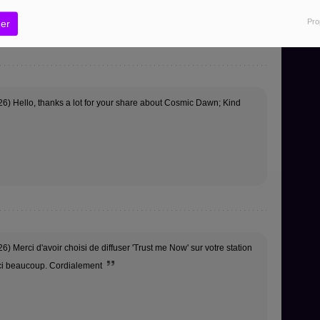
. ???? Best regards
Pro
er
6) Hello, thanks a lot for your share about Cosmic Dawn; Kind
) Merci d'avoir choisi de diffuser 'Trust me Now' sur votre station
ci beaucoup. Cordialement