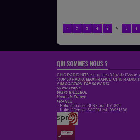
<
2
3
4
5
7
8
6
QUI SOMMES NOUS ?
CHIC RADIO HITS
est
l'un des 3 flux de l'Associ
(
TOP 80 RADIO
,
MAXIFRANCE
,
CHIC RADIO H
ASSOCIATION TOP 80 RADIO
53 rue Dufour
59270 BAILLEUL
Hauts de France
FRANCE
– Notre référence SPRE est : 151 809
– Notre référence SACEM est : 98951538