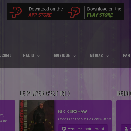
CCUEIL
RADIO
MUSIQUE
MÉDIAS
PAR
LE PLAYER C'EST ICI !!
REJOI
NIK KERSHAW
am,
I Won't Let The Sun Go Down On Me (1983)
d for
in your
Ecoutez maintenant
S