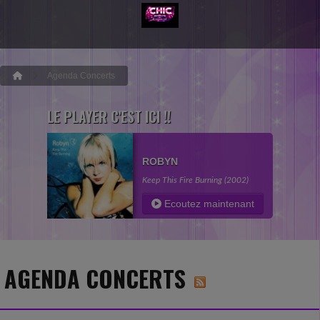
Agenda Concerts
LE PLAYER C'EST ICI !!
ROBYN
Keep This Fire Burning (2002)
Ecoutez maintenant
AGENDA CONCERTS