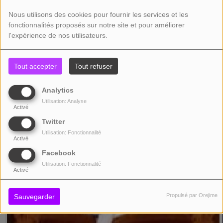
Nous utilisons des cookies pour fournir les services et les
fonctionnalités proposés sur notre site et pour améliorer
l'expérience de nos utilisateurs.
POETIC LOVER - EN CONCERT
ESPACE DOLLFUS NOACK - SAUSHEIM
Tout accepter
Tout refuser
RNB SOUL FUNK DISCO
Analytics
Utilisation: Analyse
Activé
Twitter
Utilisation: Fonctionnalité
Activé
Facebook
Utilisation: Fonctionnalité
Activé
Propulsé par Orejime
Sauvegarder