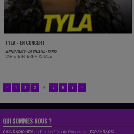
TYLA - EN CONCERT
ZENITH PARIS - LA VILLETTE - PARIS
VARIETE INTERNATIONALE
<
1
2
3
5
6
7
>
4
QUI SOMMES NOUS ?
CHIC RADIO HITS
est
l'un des 3 flux de l'Association
TOP 80 RADIO