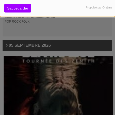
Propulsé par Orejime
Sauvegarder
GAETAN ROUSSEL - EN CONCERT
PARC DES LILATTES - BOURGOIN JALLIEU
POP ROCK FOLK
05 SEPTEMBRE 2026