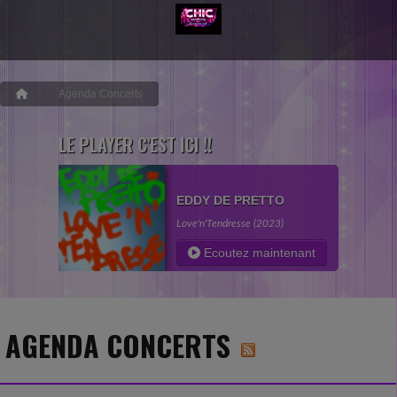
Agenda Concerts
LE PLAYER C'EST ICI !!
EDDY DE PRETTO
Love'n'Tendresse (2023)
Ecoutez maintenant
AGENDA CONCERTS