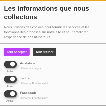
Les informations que nous
MARGUERITE - EN CONCERT
collectons
PARC DES LILATTES - BOURGOIN JALLIEU
POP ROCK FOLK
Nous utilisons des cookies pour fournir les services et les
fonctionnalités proposés sur notre site et pour améliorer
l'expérience de nos utilisateurs.
Tout accepter
Tout refuser
Analytics
Utilisation: Analyse
Activé
Twitter
Utilisation: Fonctionnalité
Activé
Facebook
Utilisation: Fonctionnalité
Activé