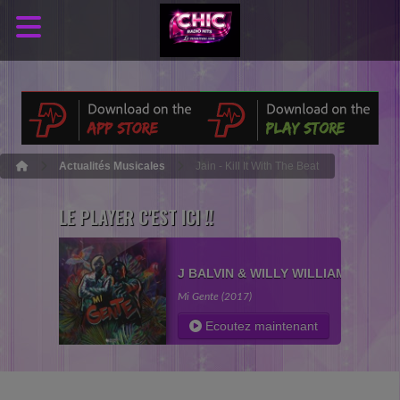
Actualités Musicales
Jain - Kill It With The Beat
LE PLAYER C'EST ICI !!
J BALVIN & WILLY WILLIAM
Mi Gente (2017)
Ecoutez maintenant