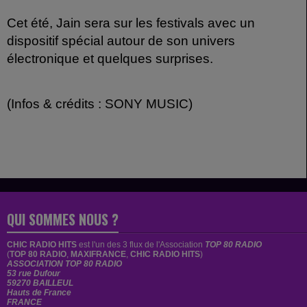
Cet été, Jain sera sur les festivals avec un
dispositif spécial autour de son univers
électronique et quelques surprises.
(Infos & crédits : SONY MUSIC)
QUI SOMMES NOUS ?
CHIC RADIO HITS
est
l'un des 3 flux de l'Association
TOP 80 RADIO
(
TOP 80 RADIO
,
MAXIFRANCE
,
CHIC RADIO HITS
)
ASSOCIATION TOP 80 RADIO
53 rue Dufour
59270 BAILLEUL
Hauts de France
FRANCE