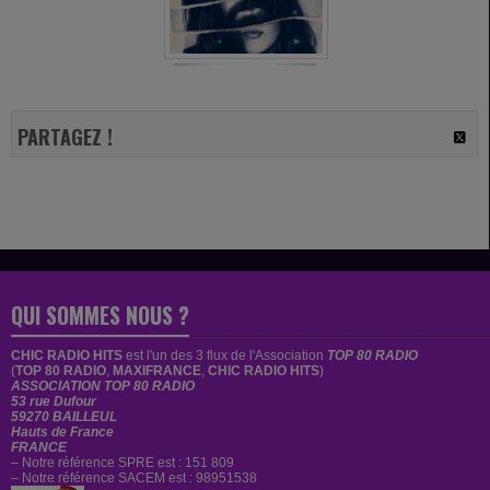
PARTAGEZ !
QUI SOMMES NOUS ?
CHIC RADIO HITS
est
l'un des 3 flux de l'Association
TOP 80 RADIO
(
TOP 80 RADIO
,
MAXIFRANCE
,
CHIC RADIO HITS
)
ASSOCIATION TOP 80 RADIO
53 rue Dufour
59270 BAILLEUL
Hauts de France
FRANCE
– Notre référence SPRE est : 151 809
– Notre référence SACEM est : 98951538