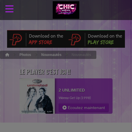
Photos
Nouveautés
Nouveautés
LE PLAYER C'EST ICI !!
2 UNLIMITED
Wanna Get Up (1998)
Ecoutez maintenant