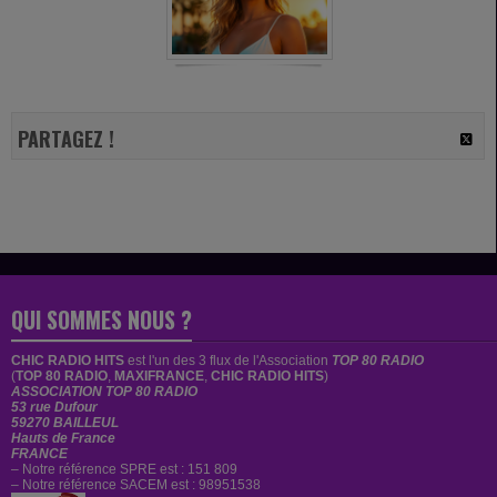
PARTAGEZ !
QUI SOMMES NOUS ?
CHIC RADIO HITS
est
l'un des 3 flux de l'Association
TOP 80 RADIO
(
TOP 80 RADIO
,
MAXIFRANCE
,
CHIC RADIO HITS
)
ASSOCIATION TOP 80 RADIO
53 rue Dufour
59270 BAILLEUL
Hauts de France
FRANCE
– Notre référence SPRE est : 151 809
– Notre référence SACEM est : 98951538