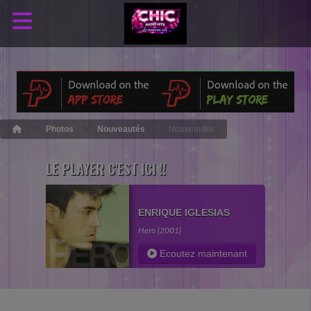
Photos
Nouveautés
Nouveautés
LE PLAYER C'EST ICI !!
ENRIQUE IGLESIAS
Hero (2001)
Ecoutez maintenant