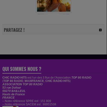
PARTAGEZ !
QUI SOMMES NOUS ?
CHIC RADIO HITS
est
l'un des 3 flux de l'Association
TOP 80 RADIO
(
TOP 80 RADIO
,
MAXIFRANCE
,
CHIC RADIO HITS
)
ASSOCIATION TOP 80 RADIO
53 rue Dufour
59270 BAILLEUL
Hauts de France
FRANCE
– Notre référence SPRE est : 151 809
– Notre référence SACEM est : 98951538