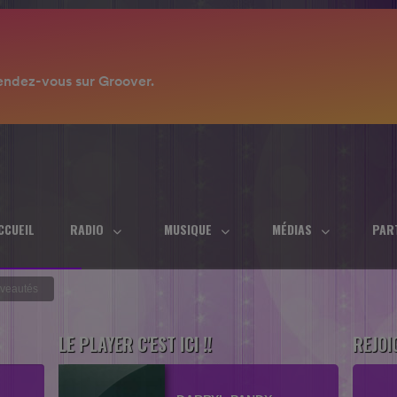
CCUEIL
RADIO
MUSIQUE
MÉDIAS
PAR
veautés
LE PLAYER C'EST ICI !!
REJOI