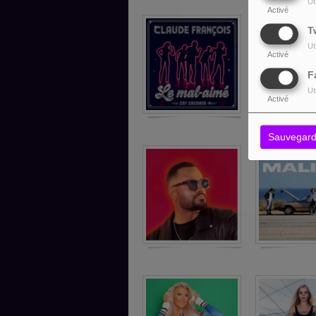
Ut
Activé
T
Ut
Activé
F
Ut
Activé
Sauvegard