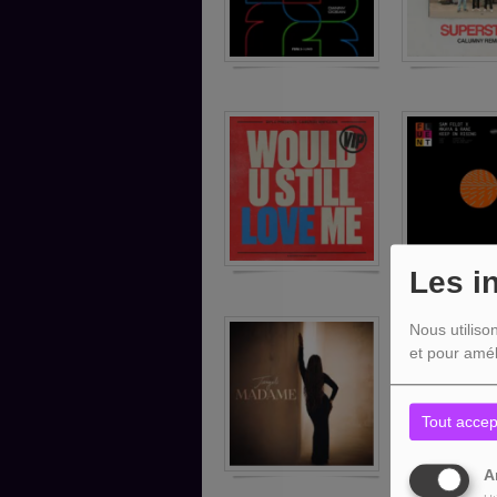
Les i
Nous utiliso
et pour amél
Tout accep
A