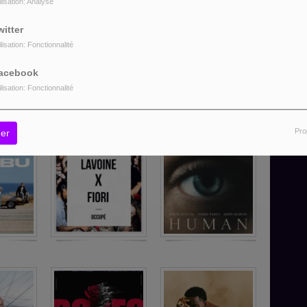
ilisation: Analyse
witter
ilisation: Fonctionnalité
acebook
ilisation: Fonctionnalité
Pro
er