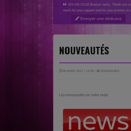
(05/08/2026) Bonjour Jacky, Thank you v
much for your support and for your promise to 
“A Better Place.” I really appreciate you taking
Envoyer une dédicace
time to listen to my music...
NOUVEAUTÉS
06 AVRIL 2017 - 12:39 -
202243VUES
Les nouveautés sur votre radio.