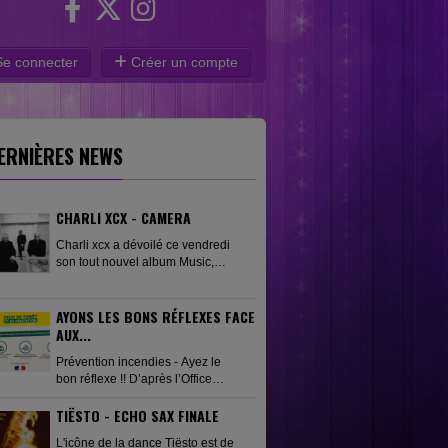
e connecter
Créer un compte
ERNIÈRES NEWS
CHARLI XCX - CAMERA
Charli xcx a dévoilé ce vendredi
son tout nouvel album Music,
Fashion, Film, porté par le single
phare « Camera ». Pour
accompagner cette sortie,
AYONS LES BONS RÉFLEXES FACE
l'artiste...
AUX...
Prévention incendies - Ayez le
bon réflexe !! D’après l’Office
national des forêts (ONF), on
TIËSTO - ECHO SAX FINALE
distingue les causes suivantes :
causes accidentelles,...
L'icône de la dance Tiësto est de