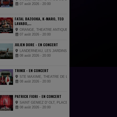
07 août 2026 - 20:00
FATAL BAZOOKA, K-MARO, TEO
LAVABO,...
ORANGE, THEATRE ANTIQUE
07 août 2026 - 20:00
JULIEN DORE - EN CONCERT
LANDERNEAU, LES JARDINS DE LA PALUD
08 août 2026 - 20:00
TRINIX - EN CONCERT
STE MAXIME, THEATRE DE LA MER
08 août 2026 - 20:00
PATRICK FIORI - EN CONCERT
SAINT GENIEZ D' OLT, PLACE DE LA MAIRIE
08 août 2026 - 20:00