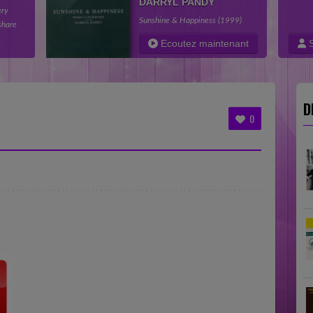
DARRYL PANDY
ery
Sunshine & Happiness (1999)
share
 the
Ecoutez maintenant
S
D
0