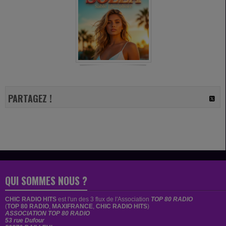
PARTAGEZ !
QUI SOMMES NOUS ?
CHIC RADIO HITS
est
l'un des 3 flux de l'Association
TOP 80 RADIO
(
TOP 80 RADIO
,
MAXIFRANCE
,
CHIC RADIO HITS
)
ASSOCIATION TOP 80 RADIO
53 rue Dufour