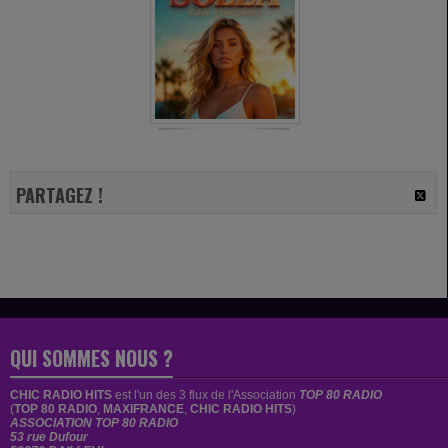
PARTAGEZ !
QUI SOMMES NOUS ?
CHIC RADIO HITS
est
l'un des 3 flux de l'Association
TOP 80 RADIO
(
TOP 80 RADIO
,
MAXIFRANCE
,
CHIC RADIO HITS
)
ASSOCIATION TOP 80 RADIO
53 rue Dufour