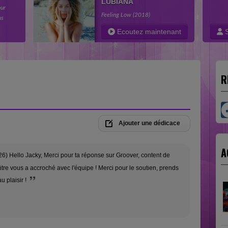
LUBIANA
our
Feeling Low (2018)
ns
e
Ecoutez maintenant
S
R
Ajouter une dédicace
A
6) Hello Jacky, Merci pour ta réponse sur Groover, content de
titre vous a accroché avec l'équipe ! Merci pour le soutien, prends
au plaisir !