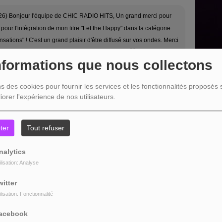
26) Bonjour l'équipe de CHIC RADIO HITS, Un grand merci pour
t pour l'intégration de mon titre "Let the Happy" dans la catégorie
sations" ! C'est un grand plaisir d'être diffusé sur vos ondes. Merci
otre soutien précieux en France ! Musicalement
nformations que nous collectons
ns des cookies pour fournir les services et les fonctionnalités proposés s
iorer l'expérience de nos utilisateurs.
6) Bonjour Jacky, Merci beaucoup d'avoir diffusé "Something Bout
ter
Tout refuser
 Radio Hits.
nalytics
ilisation: Analyse
witter
ilisation: Fonctionnalité
acebook
6) Bonjour, Je vous remercie sincèrement d'avoir écouté ma