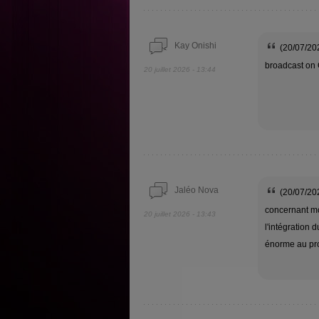
Kay Onishi
(20/07/202
broadcast on
20 juillet 2026 - 13:44
Jaléo Nova
(20/07/202
concernant mo
20 juillet 2026 - 13:43
l'intégration
énorme au proj