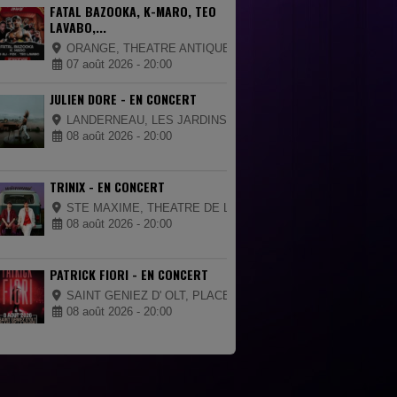
FATAL BAZOOKA, K-MARO, TEO
LAVABO,...
ORANGE, THEATRE ANTIQUE
07 août 2026 - 20:00
JULIEN DORE - EN CONCERT
LANDERNEAU, LES JARDINS DE LA PALUD
08 août 2026 - 20:00
TRINIX - EN CONCERT
STE MAXIME, THEATRE DE LA MER
08 août 2026 - 20:00
PATRICK FIORI - EN CONCERT
SAINT GENIEZ D' OLT, PLACE DE LA MAIRIE
08 août 2026 - 20:00