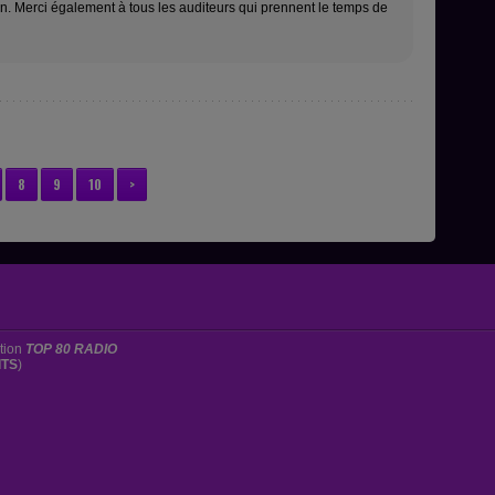
. Merci également à tous les auditeurs qui prennent le temps de
8
9
10
>
ation
TOP 80 RADIO
ITS
)