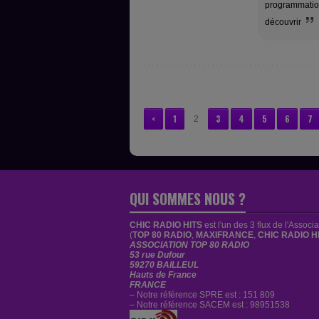
programmation
découvrir
<
1
3
4
5
6
7
2
QUI SOMMES NOUS ?
CHIC RADIO HITS
est
l'un des 3 flux de l'Associ
(
TOP 80 RADIO
,
MAXIFRANCE
,
CHIC RADIO H
ASSOCIATION TOP 80 RADIO
53 rue Dufour
59270 BAILLEUL
Hauts de France
FRANCE
– Notre référence SPRE est : 151 809
– Notre référence SACEM est : 98951538