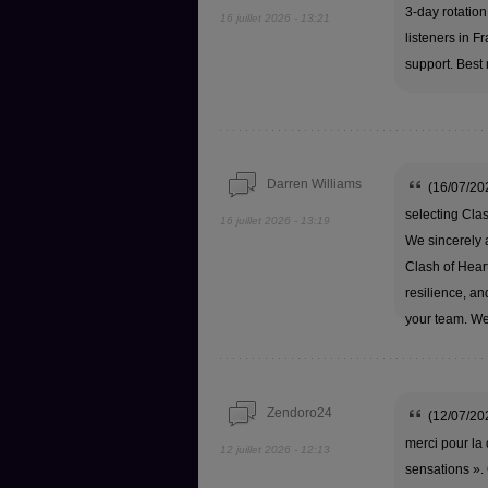
3-day rotatio
16 juillet 2026 - 13:21
listeners in 
support. Best
Darren Williams
(16/07/20
selecting Cla
16 juillet 2026 - 13:19
We sincerely a
Clash of Heart
resilience, a
your team. We
Zendoro24
(12/07/20
merci pour la
12 juillet 2026 - 12:13
sensations ». 