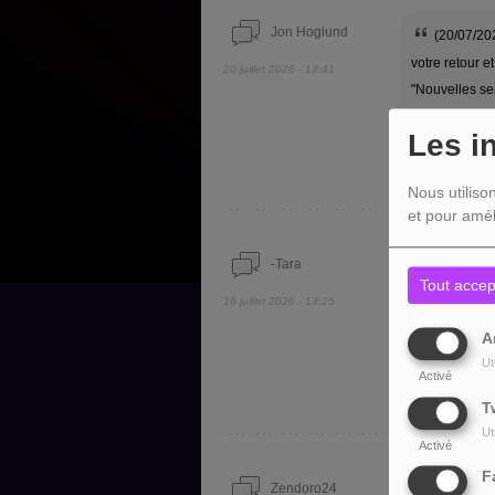
Jon Hoglund
(20/07/20
votre retour e
20 juillet 2026 - 13:41
"Nouvelles sen
encore pour v
Les i
Nous utiliso
et pour amél
-Tara
(16/07/202
Tout accep
You" sur Chic
16 juillet 2026 - 13:25
A
Ut
Activé
T
Ut
Activé
F
Zendoro24
(16/07/202