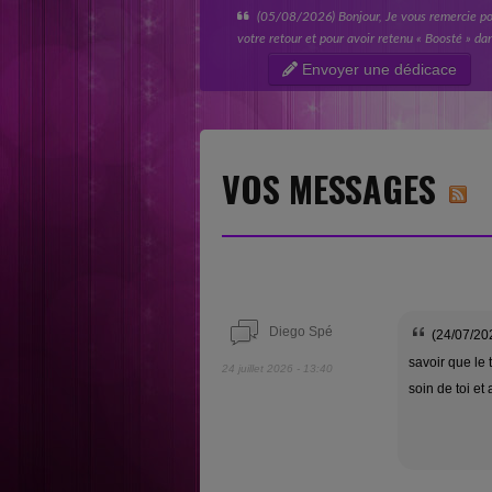
(05/08/2026) Bonjour, Je vous remercie p
votre retour et pour avoir retenu « Boosté » da
votre catégorie « Nouvelles sensations ». Tout
Envoyer une dédicace
l’équipe de SINGL Records est ravie...
VOS MESSAGES
Diego Spé
(24/07/202
savoir que le 
24 juillet 2026 - 13:40
soin de toi et 