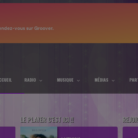
CCUEIL
RADIO
MUSIQUE
MÉDIAS
PAR
LE PLAYER C'EST ICI !!
REJOI