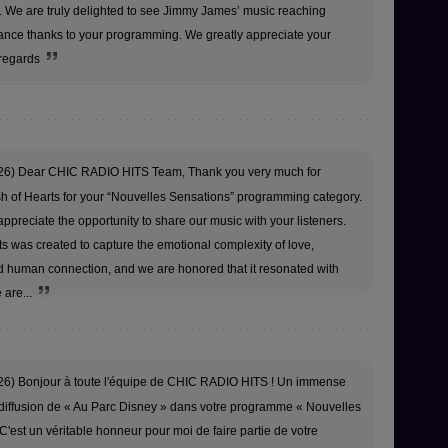
n. We are truly delighted to see Jimmy James’ music reaching
France thanks to your programming. We greatly appreciate your
 regards
26) Dear CHIC RADIO HITS Team, Thank you very much for
sh of Hearts for your “Nouvelles Sensations” programming category.
ppreciate the opportunity to share our music with your listeners.
s was created to capture the emotional complexity of love,
nd human connection, and we are honored that it resonated with
 are...
26) Bonjour à toute l'équipe de CHIC RADIO HITS ! Un immense
 diffusion de « Au Parc Disney » dans votre programme « Nouvelles
C'est un véritable honneur pour moi de faire partie de votre