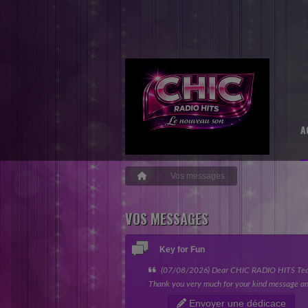
A
Vos messages
VOS MESSAGES
Key for Fun
(07/08/2026) Dear CHIC RADIO HITS Te
Thank you very much for your kind message an
giving my song the opportunity to be featured 
Envoyer une dédicace