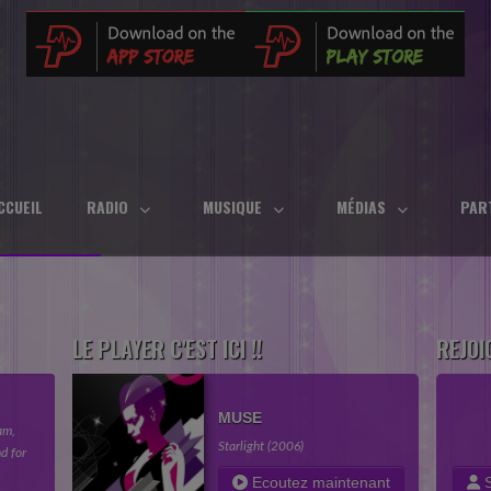
CCUEIL
RADIO
MUSIQUE
MÉDIAS
PAR
LE PLAYER C'EST ICI !!
REJOI
MUSE
am,
Starlight (2006)
d for
in your
Ecoutez maintenant
S