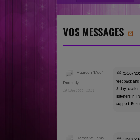
“Nouvelles sensations” category....
VOS MESSAGES
Maureen “Moe”
(16/07/20
feedback and f
Dermody
3-day rotatio
16 juillet 2026 - 13:21
listeners in 
support. Best
Darren Williams
(16/07/20