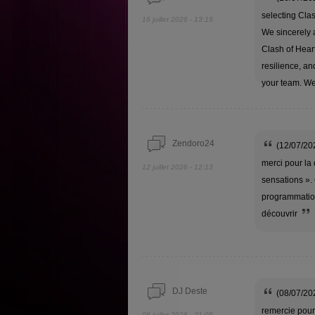
selecting Cla
16 juillet 2026 - 13:19
We sincerely a
Clash of Heart
resilience, a
your team. We
Zendoro24
(12/07/20
merci pour la
12 juillet 2026 - 12:13
sensations ». 
programmation
découvrir
DJ Deste
(08/07/202
remercie pour 
08 juillet 2026 - 21:05