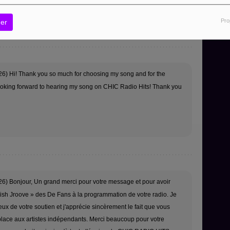
gards
Pro
er
6) Hi! Thank you so much for choosing my song and for the
looking forward to hearing my song on CHIC Radio Hits! Thank you
6) Bonjour, Un grand merci pour votre message et pour avoir
lish Jroove » des De Fans à la programmation de votre radio. Je
eux de votre soutien et j'apprécie sincèrement le fait que vous
lace aux artistes indépendants. Merci beaucoup pour votre