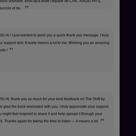
 vous souhaite, ainsi qu'à toute l'équipe de CHIC RADIO HITS,
uccès et de...
6) Hi ! I just wanted to send you a quick thank you message. I truly
r support alot. It really means a lot to me. Wishing you an amazing
ards !
6) Hi, thank you so much for your kind feedback on The Shift by
lly glad the track resonated with you. I truly appreciate your support,
 might feel inspired to share it and help spread it through your
rk. Thanks again for taking the time to listen — it means a lot.