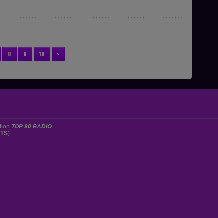
8
9
10
>
ation
TOP 80 RADIO
ITS
)