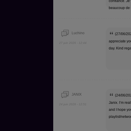
confiance. Je
beaucoup de s
Luchino
(27/06/202
appreciate you
27 juin 2026 - 12:44
day. Kind reg
JANIX
(24/06/202
Janix. I’m rea
24 juin 2026 - 12:51
and I hope you
playlist/netwo