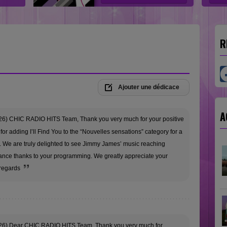
R
Ajouter une dédicace
A
26) CHIC RADIO HITS Team, Thank you very much for your positive
or adding I’ll Find You to the “Nouvelles sensations” category for a
n. We are truly delighted to see Jimmy James’ music reaching
France thanks to your programming. We greatly appreciate your
 regards
26) Dear CHIC RADIO HITS Team, Thank you very much for