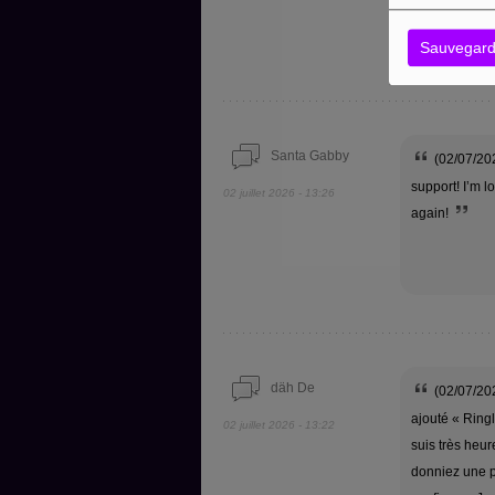
summer ! Re
Sauvegard
Santa Gabby
(02/07/202
support! I’m 
02 juillet 2026 - 13:26
again!
däh De
(02/07/202
ajouté « Ring
02 juillet 2026 - 13:22
suis très heur
donniez une p