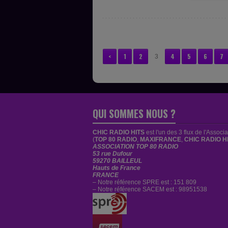
<
1
2
4
5
6
7
3
QUI SOMMES NOUS ?
CHIC RADIO HITS
est
l'un des 3 flux de l'Associ
(
TOP 80 RADIO
,
MAXIFRANCE
,
CHIC RADIO H
ASSOCIATION TOP 80 RADIO
53 rue Dufour
59270 BAILLEUL
Hauts de France
FRANCE
– Notre référence SPRE est : 151 809
– Notre référence SACEM est : 98951538