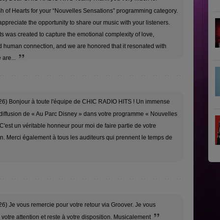
sh of Hearts for your “Nouvelles Sensations” programming category.
ppreciate the opportunity to share our music with your listeners.
s was created to capture the emotional complexity of love,
nd human connection, and we are honored that it resonated with
 are...
26) Bonjour à toute l'équipe de CHIC RADIO HITS ! Un immense
 diffusion de « Au Parc Disney » dans votre programme « Nouvelles
C'est un véritable honneur pour moi de faire partie de votre
. Merci également à tous les auditeurs qui prennent le temps de
6) Je vous remercie pour votre retour via Groover. Je vous
votre attention et reste à votre disposition. Musicalement